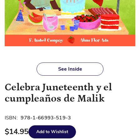
Skip
to
See Inside
the
beginning
Celebra Juneteenth y el
of
the
cumpleaños de Malik
images
gallery
ISBN:
978-1-66993-519-3
$14.95
Add to Wishlist