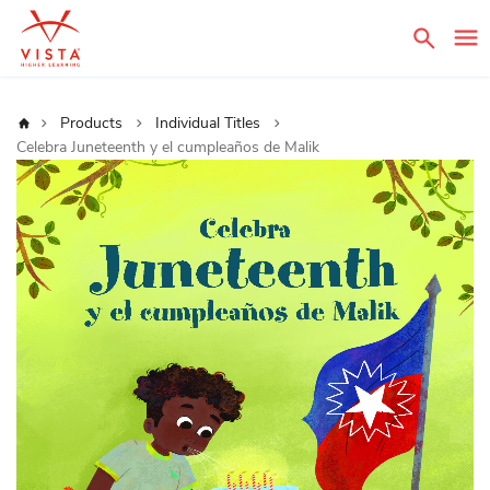
Sear
Home
Products
Individual Titles
Celebra Juneteenth y el cumpleaños de Malik
Skip
to
the
end
of
the
images
gallery