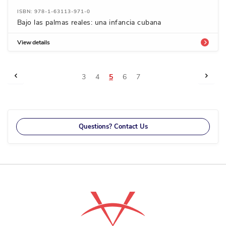
ISBN: 978-1-63113-971-0
Bajo las palmas reales: una infancia cubana
View details
Page
Page
Previous
Page
Next
Page
Page
You're
Page
Page
3
4
5
6
7
currently
reading
page
Questions? Contact Us