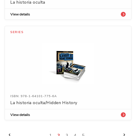
La historia oculta
View details
SERIES
ISBN: 978-1-64101-775-6A
La historia oculta/Hidden History
View details
Page
Page
Previous
Page
Next
Page
You're
Page
Page
Page
1
2
3
4
5